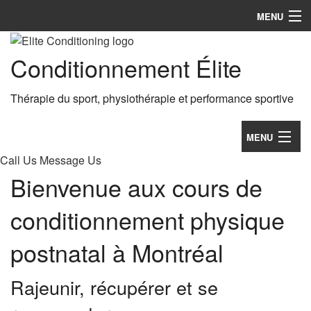
MENU
Accueil
Conditionnement Élite
Services
Thérapie du sport, physiothérapie et performance sportive
À Propos
MENU
Témoignage
Call Us
Message Us
Accueil
Contacter
Bienvenue aux cours de
Services
conditionnement physique
À Propos
postnatal à Montréal
Témoignage
Rajeunir, récupérer et se
Contacter